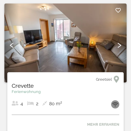
‹
›
Greetsiel
Crevette
Ferienwohnung
2
4
2
80 m
MEHR ERFAHREN