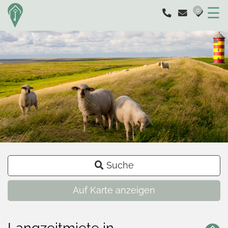
☰
0
Suche
+
−
Auf Karte anzeigen
Langzeitmiete in