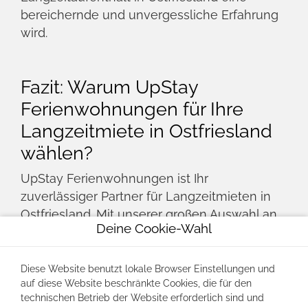
Langzeitmieter in Ostfriesland genießen eine
hohe Lebensqualität mit Zugang zu
hervorragenden Freizeitaktivitäten,
kulturellen Angeboten und einer
freundlichen Gemeinschaft. Die Region ist
bekannt für ihre Rad- und Wanderwege, die
malerischen Küstenlandschaften und die
reiche Geschichte. Egal, ob Sie sich für
Outdoor-Aktivitäten, Kunst und Kultur oder
einfach nur für entspannte Tage am Meer
interessieren, Ostfriesland hat für jeden
etwas zu bieten.
Deine Cookie-Wahl
Wie unterstützt UpStay
Diese Website benutzt lokale Browser Einstellungen und
Ferienwohnungen
auf diese Website beschränkte Cookies, die für den
technischen Betrieb der Website erforderlich sind und
Langzeitmieter während ihres