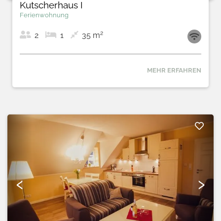
Kutscherhaus I
Ferienwohnung
2
2
1
35 m
MEHR ERFAHREN
‹
›