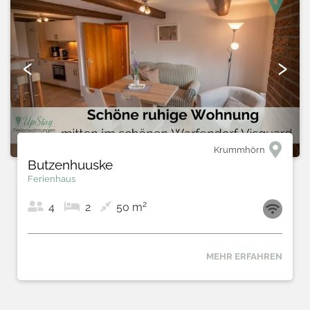
‹
›
Krummhörn
Butzenhuuske
Ferienhaus
2
4
2
50 m
MEHR ERFAHREN