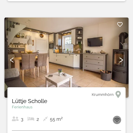
‹
›
Krummhörn
Lüttje Scholle
Ferienhaus
2
3
2
55 m