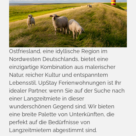
‹
›
Greetsiel
Wandalennest
Ferienwohnung
2
3
2
60 m
MEHR ERFAHREN