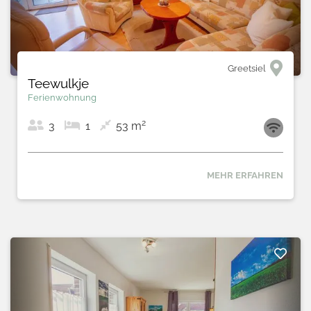
Greetsiel
Teewulkje
Ferienwohnung
2
3
1
53 m
MEHR ERFAHREN