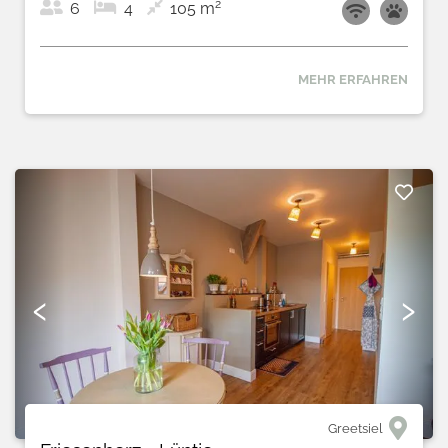
2
6
4
105 m
MEHR ERFAHREN
9
‹
›
2
Greetsiel