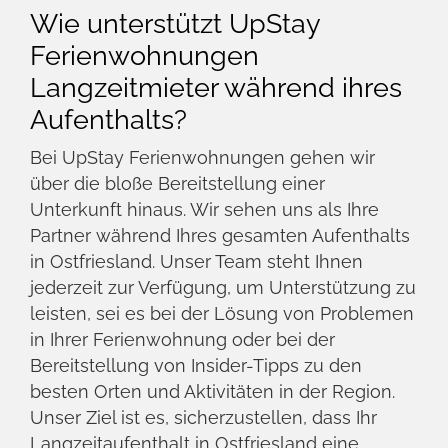
Langzeitmietern zahlreiche Vorteile, darunter
flexible Mietverträge, wettbewerbsfähige
Preise und keine versteckten Gebühren.
Unsere Unterkünfte befinden sich in den
besten Lagen Ostfrieslands, sodass Sie die
Schönheit und Ruhe der Region in vollen
Zügen genießen können. Darüber hinaus
profitieren Sie von unserem persönlichen
Kundenservice, der darauf ausgerichtet ist,
Ihren Aufenthalt so angenehm und stressfrei
wie möglich zu gestalten.
Wie gestaltet sich das Leben
in Ostfriesland für
Langzeitmieter?