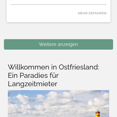
‹
›
Krummhörn
Up Besöök - Sanddorn mit Infrarotsauna
Ferienwohnung
2
4
2
55 m
MEHR ERFAHREN