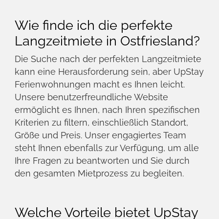
hohe Lebensqualität, Ruhe und Erholung.
Langzeitmieten in Ostfriesland sind
besonders attraktiv für diejenigen, die dem
hektischen Alltag entfliehen und in die Ruhe
der Natur eintauchen möchten. UpStay
Ferienwohnungen ermöglicht Ihnen ein
authentisches Wohngefühl, ganz gleich, ob
Sie für mehrere Monate beruflich in der
Region sind oder einen längeren
Erholungsurlaub planen.
Welche Arten von
Unterkünften bietet UpStay
Ferienwohnungen für
Langzeitmieter?