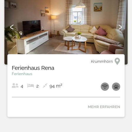
‹
›
Krummhörn
Ferienhaus Rena
Ferienhaus
2
4
2
94 m
MEHR ERFAHREN