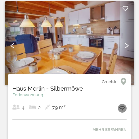
‹
›
Greetsiel
Haus Merlin - Silbermöwe
Ferienwohnung
2
4
2
79 m
MEHR ERFAHREN