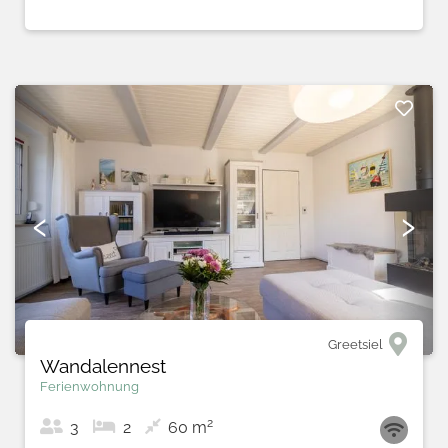
‹
›
Krummhörn
Anna14 - Gulfhof Boomgaarden
Ferienwohnung
2
4
2
61 m
MEHR ERFAHREN