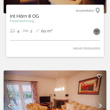
Krummhörn
Int Hörn 8 OG
Ferienwohnung
2
4
2
60 m
MEHR ERFAHREN
‹
›