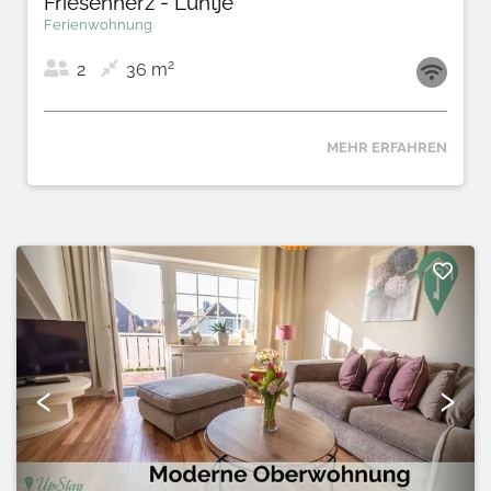
Friesenherz - Lüntje
Ferienwohnung
2
2
36 m
MEHR ERFAHREN
3
2
‹
›