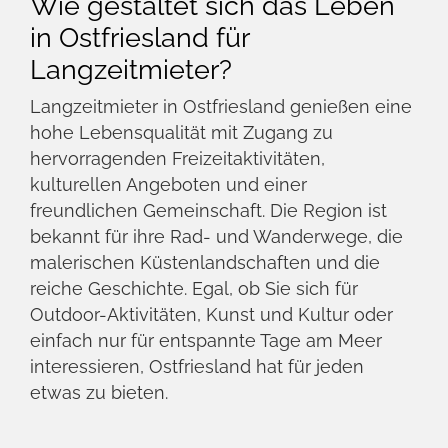
Die Suche nach der perfekten Langzeitmiete
kann eine Herausforderung sein, aber UpStay
Ferienwohnungen macht es Ihnen leicht.
Unsere benutzerfreundliche Website
ermöglicht es Ihnen, nach Ihren spezifischen
Kriterien zu filtern, einschließlich Standort,
Größe und Preis. Unser engagiertes Team
steht Ihnen ebenfalls zur Verfügung, um alle
Ihre Fragen zu beantworten und Sie durch
den gesamten Mietprozess zu begleiten.
Welche Vorteile bietet UpStay
Ferienwohnungen
Langzeitmietern?
UpStay Ferienwohnungen bietet