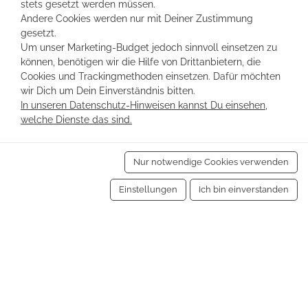
stets gesetzt werden müssen.
Aufenthalts?
Andere Cookies werden nur mit Deiner Zustimmung
gesetzt.
Bei UpStay Ferienwohnungen gehen wir
Um unser Marketing-Budget jedoch sinnvoll einsetzen zu
können, benötigen wir die Hilfe von Drittanbietern, die
über die bloße Bereitstellung einer
Cookies und Trackingmethoden einsetzen. Dafür möchten
Unterkunft hinaus. Wir sehen uns als Ihre
wir Dich um Dein Einverständnis bitten.
Partner während Ihres gesamten Aufenthalts
In unseren Datenschutz-Hinweisen kannst Du einsehen,
in Ostfriesland. Unser Team steht Ihnen
welche Dienste das sind.
jederzeit zur Verfügung, um Unterstützung zu
leisten, sei es bei der Lösung von Problemen
Nur notwendige Cookies verwenden
in Ihrer Ferienwohnung oder bei der
Bereitstellung von Insider-Tipps zu den
Einstellungen
Ich bin einverstanden
besten Orten und Aktivitäten in der Region.
Unser Ziel ist es, sicherzustellen, dass Ihr
Langzeitaufenthalt in Ostfriesland eine
bereichernde und unvergessliche Erfahrung
wird.