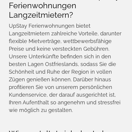
Bei UpStay Ferienwohnungen verstehen wir,
dass jeder Langzeitmieter individuelle
Bedürfnisse hat. Deshalb bieten wir eine
Vielzahl von Unterkunftstypen an, von
gemütlichen Einzimmerwohnungen bis hin
zu geräumigen Ferienhäusern. Unsere
Unterkünfte sind voll möbliert und mit allem
ausgestattet, was Sie für einen komfortablen
Aufenthalt benötigen, einschließlich WLAN,
moderner Küchengeräte und gemütlicher
Einrichtung. Wir legen großen Wert darauf,
dass Sie sich während Ihres Aufenthalts in
Ostfriesland wie zu Hause fühlen.
Wie finde ich die perfekte
Langzeitmiete in Ostfriesland?