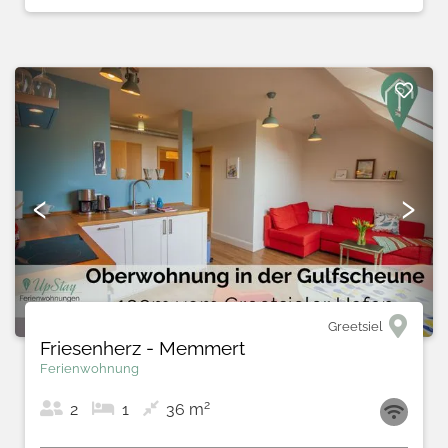
‹
›
Greetsiel
Friesenherz - Memmert
Ferienwohnung
2
2
1
36 m