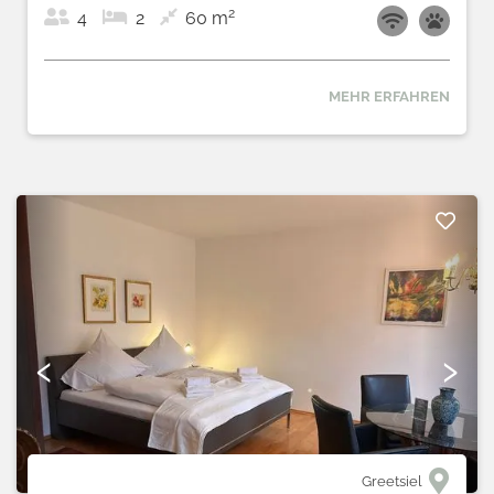
2
4
2
60 m
MEHR ERFAHREN
‹
›
Greetsiel