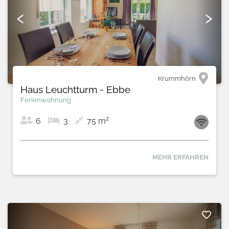
‹
›
Krummhörn
Haus Leuchtturm - Ebbe
Ferienwohnung
2
6
3
75 m
MEHR ERFAHREN