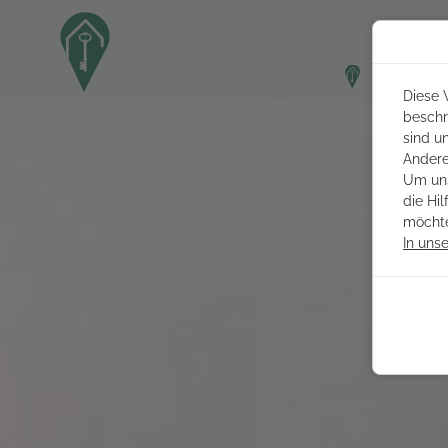
Ferie
Diese 
beschr
sind u
Andere
Um uns
die Hi
möchte
In uns