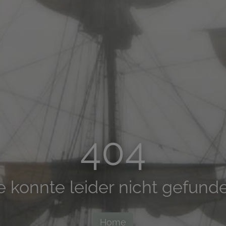
404
e konnte leider nicht gefun
Home