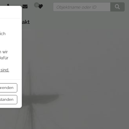
0
Kontakt
ich
 wir
Dafür
sind.
rwenden
rstanden